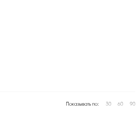
Показывать по:
30
60
90