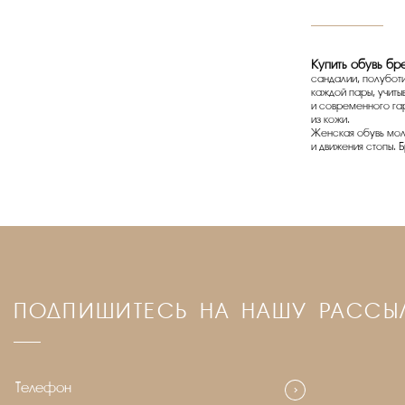
Купить обувь 
сандалии, полубот
каждой пары, учит
и современного га
из кожи.
Женская обувь мол
и движения стопы. 
ПОДПИШИТЕСЬ НА НАШУ РАССЫ