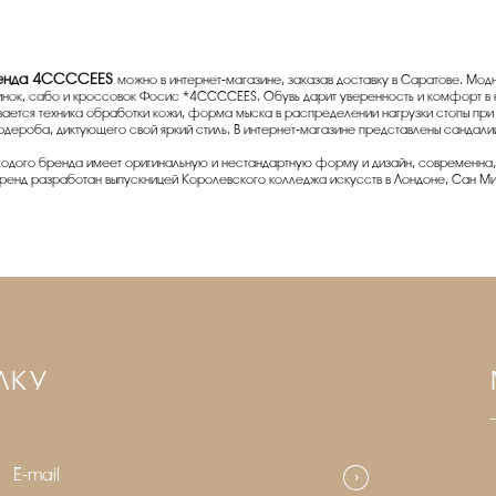
бренда 4CCСCEES
можно в интернет-магазине, заказав доставку в Саратове. Мод
инок, сабо и кроссовок Фосис *4CСCCEES. Обувь дарит уверенность и комфорт в к
ывается техника обработки кожи, форма мыска в распределении нагрузки стопы пр
рдероба, диктующего свой яркий стиль. В интернет-магазине представлены санда
одого бренда имеет оригинальную и нестандартную форму и дизайн, современна,
Бренд разработан выпускницей Королевского колледжа искусств в Лондоне, Сан Ми
ЛКУ