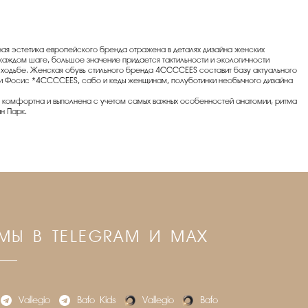
ная эстетика европейского бренда отражена в деталях дизайна женских
аждом шаге, большое значение придается тактильности и экологичности
и ходьбе. Женская обувь стильного бренда 4CCСCEES составит базу актуального
лии Фосис *4CСCCEES, сабо и кеды женщинам, полуботинки необычного дизайна
 комфортна и выполнена с учетом самых важных особенностей анатомии, ритма
н Парк.
МЫ В TELEGRAM И MAX
Vallegio
Bafo_Kids
Vallegio
Bafo