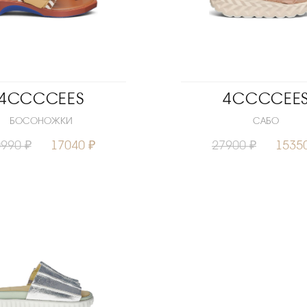
4CCCCEES
4CCCCEE
БОСОНОЖКИ
САБО
990 ₽
17040 ₽
27900 ₽
1535
38
40
Размеры
3