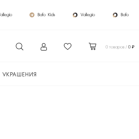
allegio
Bafo_Kids
Vallegio
Bafo
0 товаров /
0 ₽
УКРАШЕНИЯ