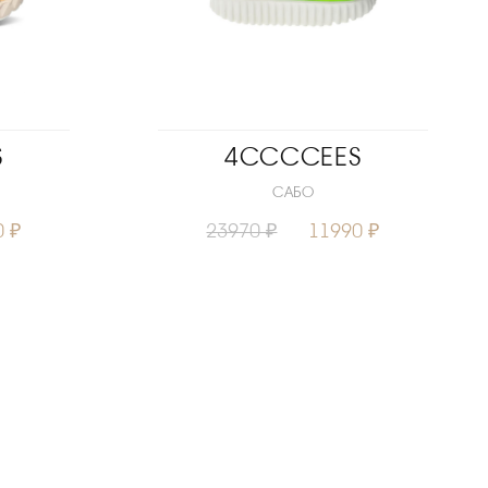
S
4CCCCEES
САБО
0 ₽
23970 ₽
11990 ₽
6
39
40
Размеры
37