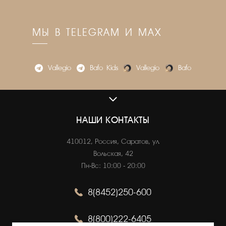
МЫ В TELEGRAM И MAX
Vallegio
Bafo_Kids
Vallegio
Bafo
VALLEGIO.RU
О нас
НАШИ КОНТАКТЫ
Адреса магазинов
410012, Россия, Саратов, ул.
Вакансии
Вольская, 42
Пн-Вс: 10:00 - 20:00
8(8452)250-600
ОНЛАЙН ПОКУПКИ
Как сделать заказ
8(800)222-6405
Оплата