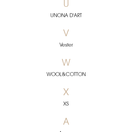
U
UNONA D'ART
V
Vester
W
WOOL&COTTON
X
XS
А