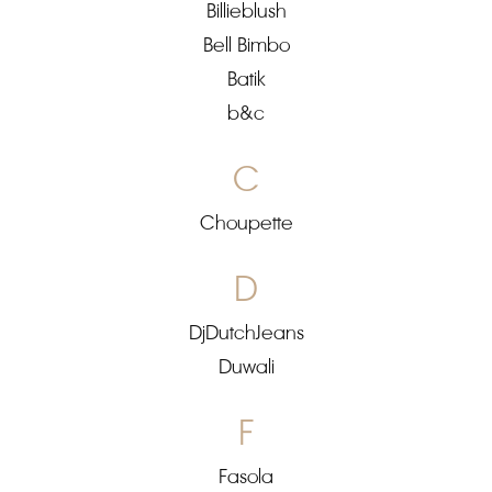
Billieblush
Bell Bimbo
Batik
b&c
C
Choupette
D
DjDutchJeans
Duwali
F
Fasola