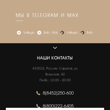
МЫ В TELEGRAM И MAX
Vallegio
Bafo_Kids
Vallegio
Bafo
VALLEGIO.RU
О нас
НАШИ КОНТАКТЫ
Адреса магазинов
410012, Россия, Саратов, ул.
Вакансии
Вольская, 42
Пн-Вс: 10:00 - 20:00
8(8452)250-600
ОНЛАЙН ПОКУПКИ
Как сделать заказ
8(800)222-6405
Оплата