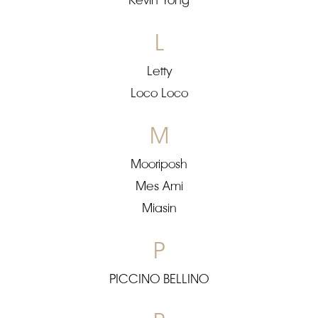
Kevin Yong
L
Letty
Loco Loco
M
Mooriposh
Mes Ami
Miasin
P
PICCINO BELLINO