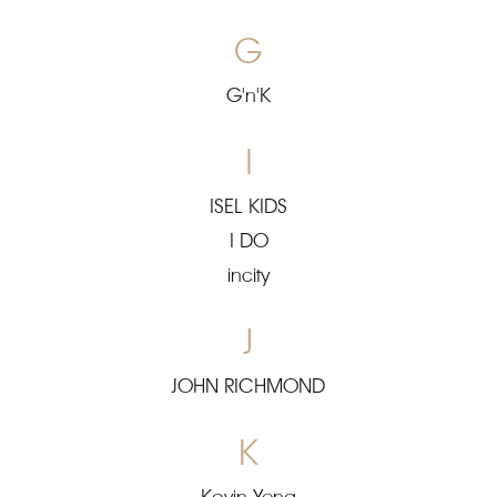
G
G'n'K
I
ISEL KIDS
I DO
incity
J
JOHN RICHMOND
K