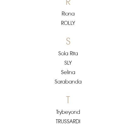
R
Riona
ROLLY
S
Sola Rita
SLY
Selina
Sarabanda
T
Trybeyond
TRUSSARDI