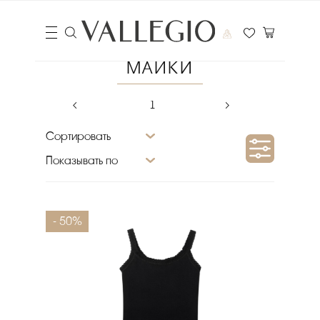
МАЙКИ
‹
1
›
Сортировать
Показывать по
Сезон
- 50%
Материал верха
Размер
Цвет