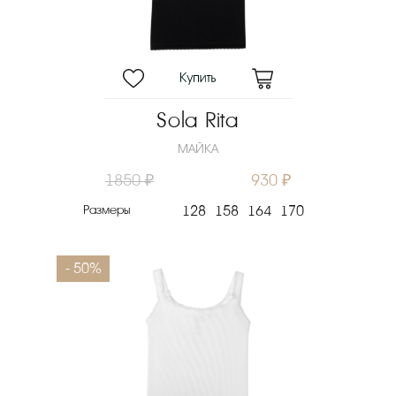
Скидка
Новинка
Цена
₽
Sola Rita
Выберите порядок сортировки
МАЙКА
Очистить фильтры
1850 ₽
930 ₽
Размеры
128
158
164
170
- 50%