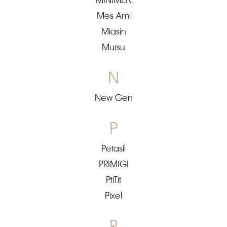
MINIMEN
Mes Ami
Miasin
Mursu
N
New Gen
P
Petasil
PRIMIGI
PtiTit
Pixel
R