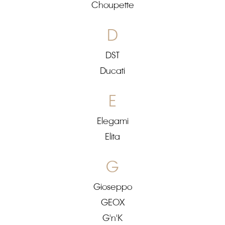
Choupette
D
DST
Ducati
E
Elegami
Elita
G
Gioseppo
GEOX
G'n'K