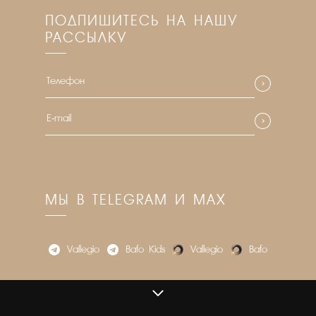
ПОДПИШИТЕСЬ НА НАШУ
РАССЫЛКУ
МЫ В TELEGRAM И MAX
Vallegio
Bafo_Kids
Vallegio
Bafo
VALLEGIO.RU