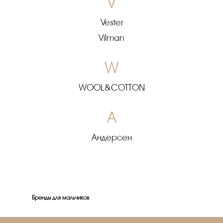
V
Vester
Vilman
W
WOOL&COTTON
А
Андерсен
Бренды для мальчиков